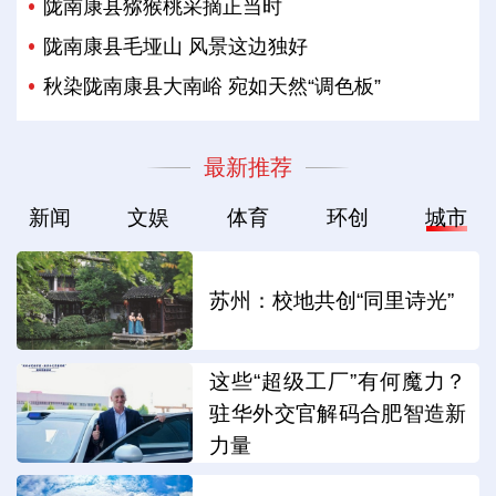
陇南康县猕猴桃采摘正当时
陇南康县毛垭山 风景这边独好
秋染陇南康县大南峪 宛如天然“调色板”
最新推荐
新闻
文娱
体育
环创
城市
苏州：校地共创“同里诗光”
这些“超级工厂”有何魔力？
驻华外交官解码合肥智造新
力量