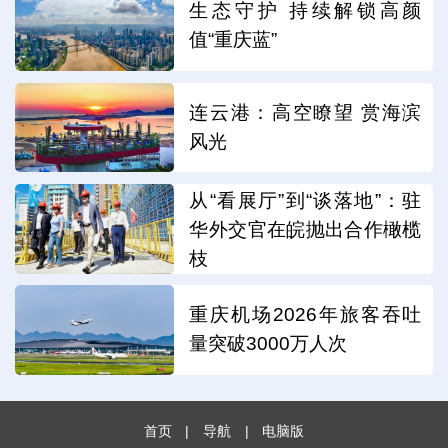
生态守护 持续解锁高颜
值“重庆蓝”
连云港：高空瞭望 赏海滨
风光
从“看展厅”到“谈落地”：驻
华外交官在皖抛出合作橄榄
枝
重庆机场2026年旅客吞吐
量突破3000万人次
首页
|
导航
|
电脑版