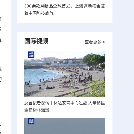
300余款AI新品全球首发，上海这场盛会藏
着中国科技底气
推
反
路
国际视频
查看更多 >
展
的
总台记者探访丨休达安置中心过载 大量移民
露宿树林海滩
力