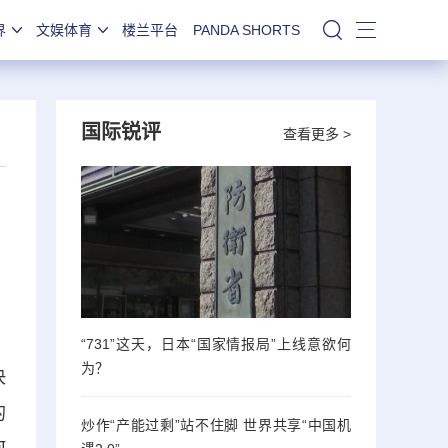
界
文娱体育
楼兰平台
PANDA SHORTS
站内搜索
国际锐评
查看更多 >
“731”这天，日本“国家情报局”上线意欲何
为？
决
的
炒作“产能过剩”站不住脚 世界共享“中国机