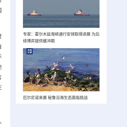
务
国
专家：霍尔木兹海峡通行安排取得进展 为后
时
续博弈提供缓冲期
自
不
使
言
在
厄尔尼诺来袭 秘鲁沿海生态面临挑战
，
个