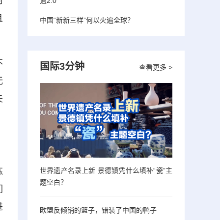
何
遇2.0”
且
中国“新新三样”何以火遍全球？
不
国际3分钟
查看更多 >
无
矢
炼
世界遗产名录上新 景德镇凭什么填补“瓷”主
题空白？
们
进
欧盟反倾销的篮子，错装了中国的鸭子