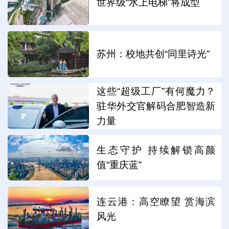
世界级“水上电梯”将成型
苏州：校地共创“同里诗光”
这些“超级工厂”有何魔力？
驻华外交官解码合肥智造新
力量
生态守护 持续解锁高颜
值“重庆蓝”
连云港：高空瞭望 赏海滨
风光