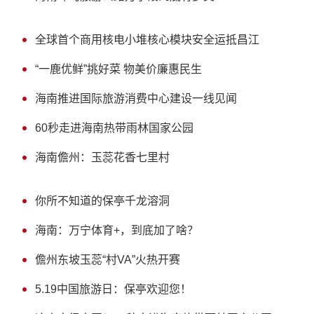
全球首个商用核电小堆核心模块安全运抵昌江
“一鹿优鲜”挑好菜 物美价廉惠民生
海南推进国际旅游消费中心建设一线见闻
60秒走进海南热带雨林国家公园
海南儋州：玉蕊花香七里村
你所不知道的保亭千龙溶洞
海南：万宁体育+，到底加了啥？
儋州东坡玉蕊“村VA”火热开赛
5.19中国旅游日：保亭欢迎您！