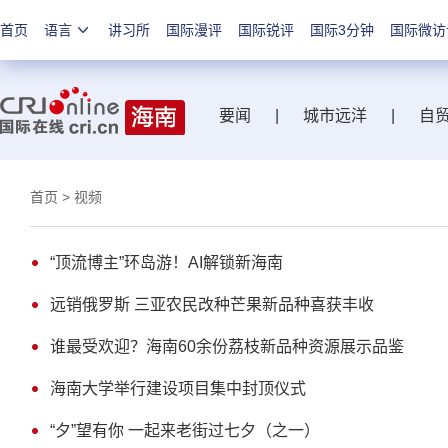
首页
语言
讲习所
国际漫评
国际锐评
国际3分钟
国际微访
要闻
|
城市远洋
|
自
首页
> 视频
“顶流博主”环岛游！AI解锁新海南
远销俄罗斯 三亚农民改种芒果新品种喜获丰收
谁最受欢迎？海南60余份荔枝新品种资源展示品鉴
海南大学举行建设项目集中封顶仪式
“夕”望有你 一起来老街过七夕（之一）