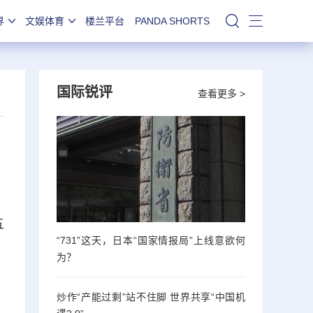
界
文娱体育
楼兰平台
PANDA SHORTS
站内搜索
国际锐评
查看更多 >
五
“731”这天，日本“国家情报局”上线意欲何
为？
炒作“产能过剩”站不住脚 世界共享“中国机