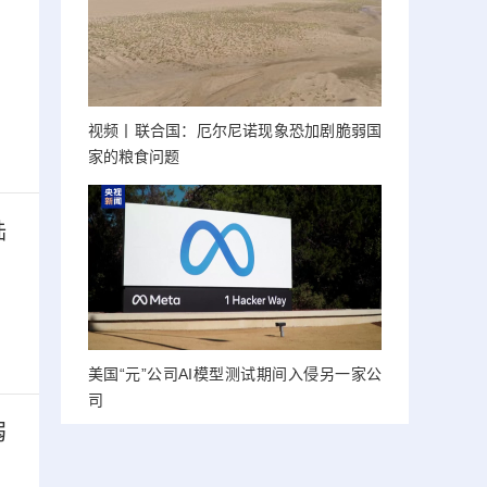
视频丨联合国：厄尔尼诺现象恐加剧脆弱国
家的粮食问题
陆
美国“元”公司AI模型测试期间入侵另一家公
司
弱