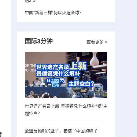
遇2.0”
中国“新新三样”何以火遍全球？
国际3分钟
查看更多 >
世界遗产名录上新 景德镇凭什么填补“瓷”主
题空白？
欧盟反倾销的篮子，错装了中国的鸭子
砖