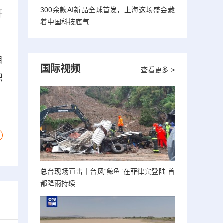
300余款AI新品全球首发，上海这场盛会藏
开
着中国科技底气
自
国际视频
查看更多 >
织
总台现场直击丨台风“鲸鱼”在菲律宾登陆 首
都降雨持续