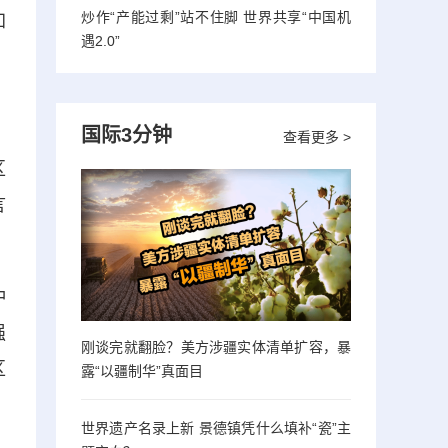
炒作“产能过剩”站不住脚 世界共享“中国机
加
遇2.0”
国际3分钟
查看更多 >
区
言
冲
强
刚谈完就翻脸？美方涉疆实体清单扩容，暴
区
露“以疆制华”真面目
世界遗产名录上新 景德镇凭什么填补“瓷”主