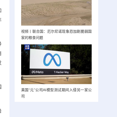
和
年
视频丨联合国：厄尔尼诺现象恐加剧脆弱国
家的粮食问题
导
培
发
国
美国“元”公司AI模型测试期间入侵另一家公
司
给