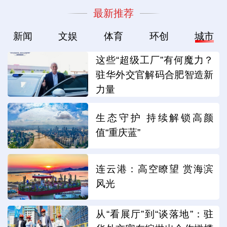
最新推荐
新闻
文娱
体育
环创
城市
这些“超级工厂”有何魔力？
驻华外交官解码合肥智造新
力量
生态守护 持续解锁高颜
值“重庆蓝”
连云港：高空瞭望 赏海滨
风光
从“看展厅”到“谈落地”：驻