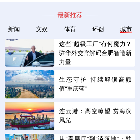
最新推荐
新闻
文娱
体育
环创
城市
这些“超级工厂”有何魔力？
驻华外交官解码合肥智造新
力量
生态守护 持续解锁高颜
值“重庆蓝”
连云港：高空瞭望 赏海滨
风光
从“看展厅”到“谈落地”：驻