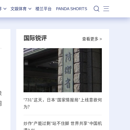
界
文娱体育
楼兰平台
PANDA SHORTS
站内搜索
国际锐评
查看更多 >
决
“731”这天，日本“国家情报局”上线意欲何
词
为？
炒作“产能过剩”站不住脚 世界共享“中国机