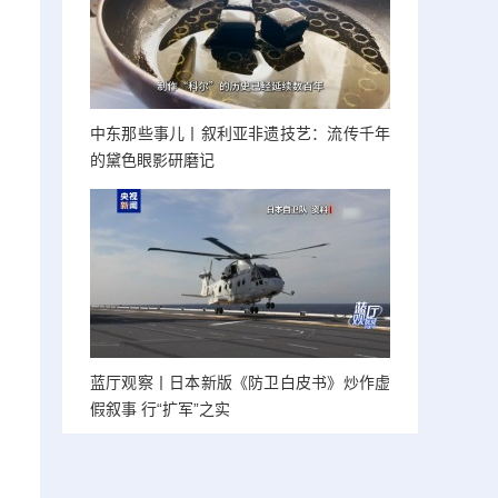
中东那些事儿丨叙利亚非遗技艺：流传千年
的黛色眼影研磨记
蓝厅观察丨日本新版《防卫白皮书》炒作虚
假叙事 行“扩军”之实