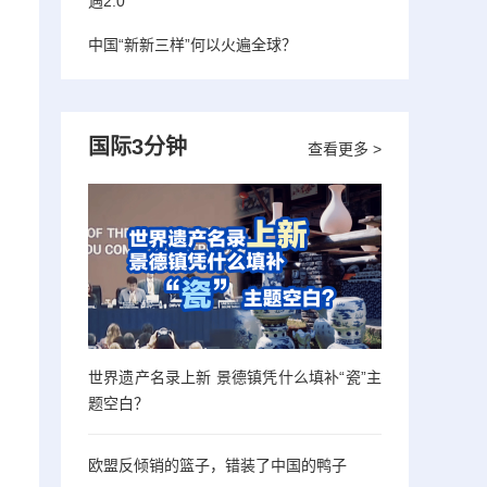
遇2.0”
中国“新新三样”何以火遍全球？
国际3分钟
查看更多 >
世界遗产名录上新 景德镇凭什么填补“瓷”主
题空白？
欧盟反倾销的篮子，错装了中国的鸭子