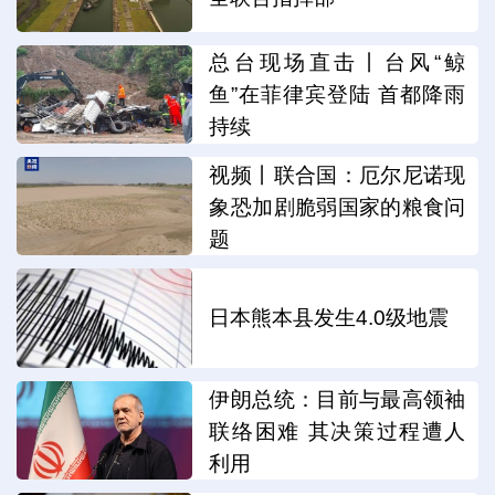
总台现场直击丨台风“鲸
鱼”在菲律宾登陆 首都降雨
持续
视频丨联合国：厄尔尼诺现
象恐加剧脆弱国家的粮食问
题
日本熊本县发生4.0级地震
伊朗总统：目前与最高领袖
联络困难 其决策过程遭人
利用