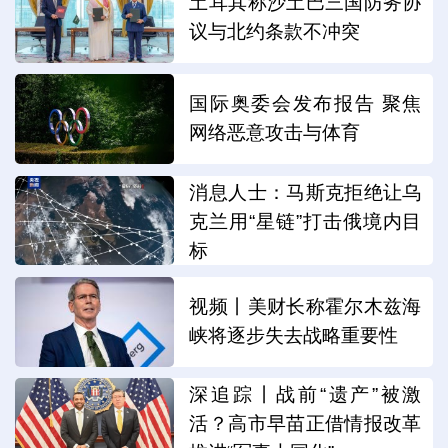
土耳其称沙土巴三国防务协
议与北约条款不冲突
国际奥委会发布报告 聚焦
网络恶意攻击与体育
消息人士：马斯克拒绝让乌
克兰用“星链”打击俄境内目
标
视频丨美财长称霍尔木兹海
峡将逐步失去战略重要性
深追踪丨战前“遗产”被激
活？高市早苗正借情报改革