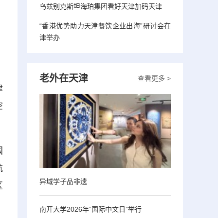
乌兹别克斯坦海珀集团看好天津加码天津
“香港优势助力天津餐饮企业出海”研讨会在
津举办
老外在天津
查看更多 >
津
空
国
航
异域学子品非遗
区
南开大学2026年“国际中文日”举行