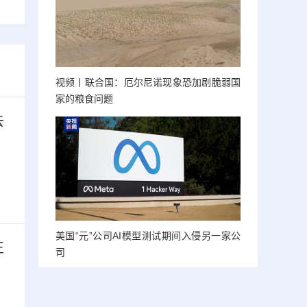
视频丨联合国：厄尔尼诺现象恐加剧脆弱国
家的粮食问题
去
美国“元”公司AI模型测试期间入侵另一家公
正
司