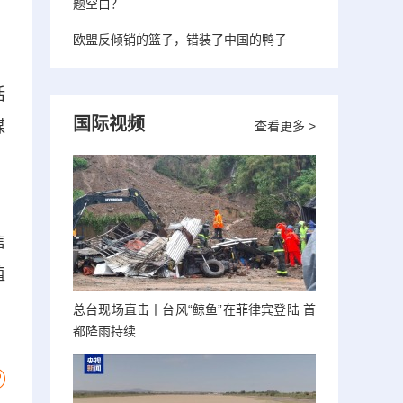
题空白？
欧盟反倾销的篮子，错装了中国的鸭子
活
国际视频
媒
查看更多 >
、
信
值
总台现场直击丨台风“鲸鱼”在菲律宾登陆 首
都降雨持续