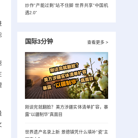
炒作“产能过剩”站不住脚 世界共享“中国机
遇2.0”
进
能
国际3分钟
查看更多 >
速
在
理
刚谈完就翻脸？美方涉疆实体清单扩容，暴
量
露“以疆制华”真面目
文
世界遗产名录上新 景德镇凭什么填补“瓷”主