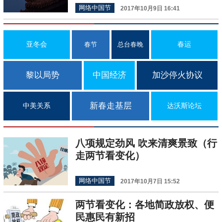
网络中国节
2017年10月9日 16:41
亚冬会
春运
春节
总台春晚
黎以局势
中国经济
加沙停火协议
新春走基层
中美关系
达沃斯论坛
八项规定劲风 吹来清爽景致（行
走两节看变化）
网络中国节
2017年10月7日 15:52
两节看变化：各地简政放权、便
民惠民有新招