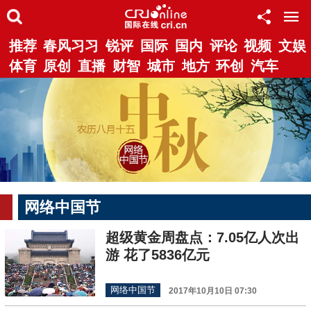
推荐
春风习习
锐评
国际
国内
评论
视频
文娱
体育
原创
直播
财智
城市
地方
环创
汽车
网络中国节
超级黄金周盘点：7.05亿人次出
游 花了5836亿元
网络中国节
2017年10月10日 07:30