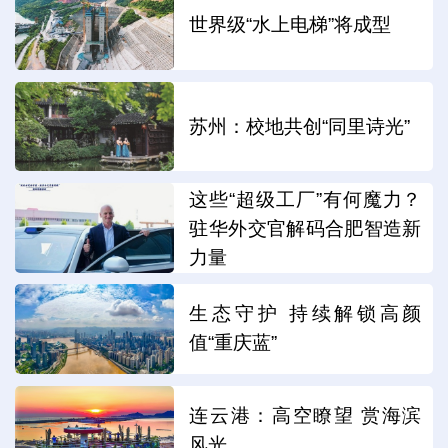
世界级“水上电梯”将成型
苏州：校地共创“同里诗光”
这些“超级工厂”有何魔力？
驻华外交官解码合肥智造新
力量
生态守护 持续解锁高颜
值“重庆蓝”
连云港：高空瞭望 赏海滨
风光