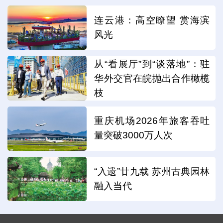
连云港：高空瞭望 赏海滨
风光
从“看展厅”到“谈落地”：驻
华外交官在皖抛出合作橄榄
枝
重庆机场2026年旅客吞吐
量突破3000万人次
“入遗”廿九载 苏州古典园林
融入当代