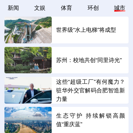
新闻
文娱
体育
环创
城市
世界级“水上电梯”将成型
苏州：校地共创“同里诗光”
这些“超级工厂”有何魔力？
驻华外交官解码合肥智造新
力量
生态守护 持续解锁高颜
值“重庆蓝”