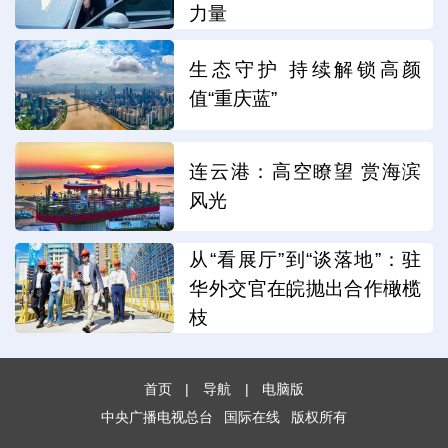
力量
生态守护 持续解锁高颜
值“重庆蓝”
连云港：高空瞭望 赏海滨
风光
从“看展厅”到“谈落地”：驻
华外交官在皖抛出合作橄榄
枝
首页
|
导航
|
电脑版
中央广播电视总台
国际在线
版权所有