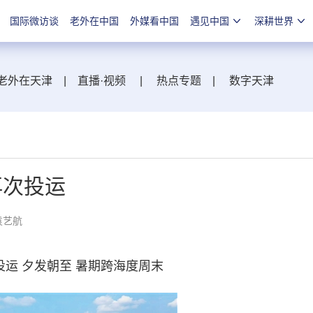
国际微访谈
老外在中国
外媒看中国
遇见中国
深耕世界
老外在天津
|
直播·视频
|
热点专题
|
数字天津
再次投运
袁艺航
运 夕发朝至 暑期跨海度周末