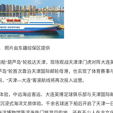
轮。 照片由东疆综保区提供
船“葫芦岛”轮抵达天津，现场观战天津津门虎对阵大连
芦岛”轮首次靠泊天津国际邮轮母港，也实现了体育赛事
间，“天津—大连”客滚航线将再次投入运营。
体验，中远海运客运、大连英博足球俱乐部与天津国际
沉浸式海洋文旅体验。千余名球迷下船后开启了天津一
海洋博物馆等滨海热门旅游目的地，还有不少人在古文