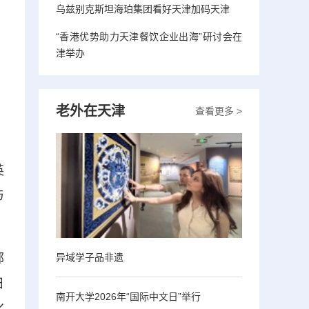
乌兹别克斯坦海珀集团看好天津加码天津
“香港优势助力天津餐饮企业出海”研讨会在
津举办
老外在天津
查看更多 >
英
与
邮
异域学子品非遗
日
南开大学2026年“国际中文日”举行
化