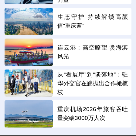
生态守护 持续解锁高颜
值“重庆蓝”
连云港：高空瞭望 赏海滨
风光
从“看展厅”到“谈落地”：驻
华外交官在皖抛出合作橄榄
枝
重庆机场2026年旅客吞吐
量突破3000万人次