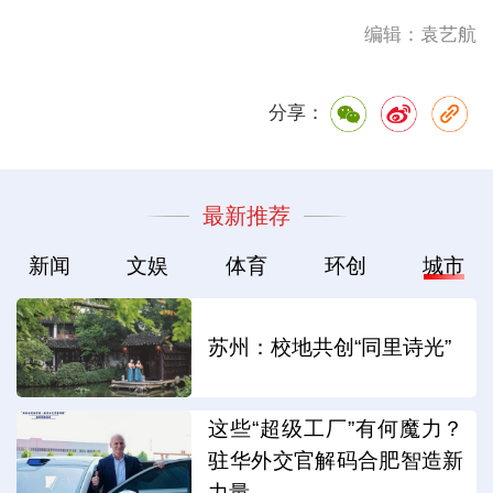
编辑：袁艺航
分享：
最新推荐
新闻
文娱
体育
环创
城市
苏州：校地共创“同里诗光”
这些“超级工厂”有何魔力？
驻华外交官解码合肥智造新
力量