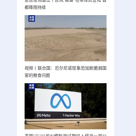
总台现场直击丨台风“鲸鱼”在菲律宾登陆 首
都降雨持续
视频丨联合国：厄尔尼诺现象恐加剧脆弱国
家的粮食问题