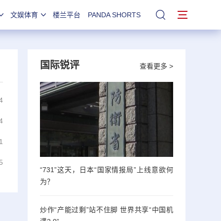
文娱体育
楼兰平台
PANDA SHORTS
站内搜索
国际锐评
查看更多 >
4
4
1
5
“731”这天，日本“国家情报局”上线意欲何
为？
炒作“产能过剩”站不住脚 世界共享“中国机