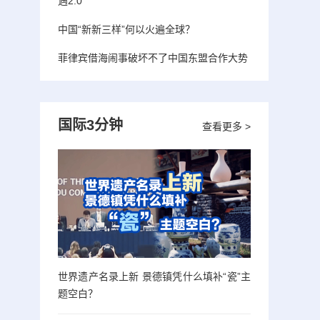
遇2.0”
中国“新新三样”何以火遍全球？
菲律宾借海闹事破坏不了中国东盟合作大势
国际3分钟
查看更多 >
世界遗产名录上新 景德镇凭什么填补“瓷”主
题空白？