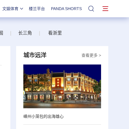
文娱体育
楼兰平台
PANDA SHORTS
站内搜索
国
|
长三角
|
看浙里
城市远洋
查看更多 >
嵊州小笼包的出海雄心