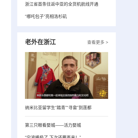
浙江省首条往返中亚的全货机航线开通
“哪吒包子”亮相洛杉矶
老外在浙江
查看更多 >
纳米比亚留学生“踏青”“寻畲”到莲都
第三只眼看婺城——活力婺城
“宁波棒极了 下次还要再来！”