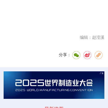
编辑：赵滢溪
分享：