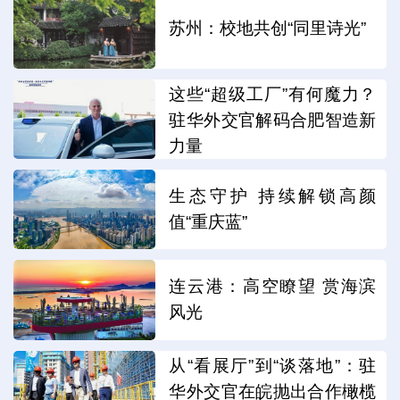
苏州：校地共创“同里诗光”
这些“超级工厂”有何魔力？
驻华外交官解码合肥智造新
力量
生态守护 持续解锁高颜
值“重庆蓝”
连云港：高空瞭望 赏海滨
风光
从“看展厅”到“谈落地”：驻
华外交官在皖抛出合作橄榄