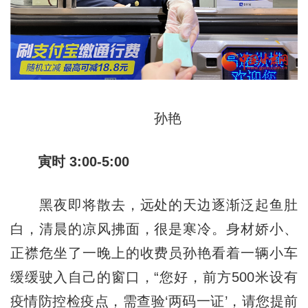
孙艳
寅时 3:00-5:00
黑夜即将散去，远处的天边逐渐泛起鱼肚
白，清晨的凉风拂面，很是寒冷。身材娇小、
正襟危坐了一晚上的收费员孙艳看着一辆小车
缓缓驶入自己的窗口，“您好，前方500米设有
疫情防控检疫点，需查验‘两码一证’，请您提前