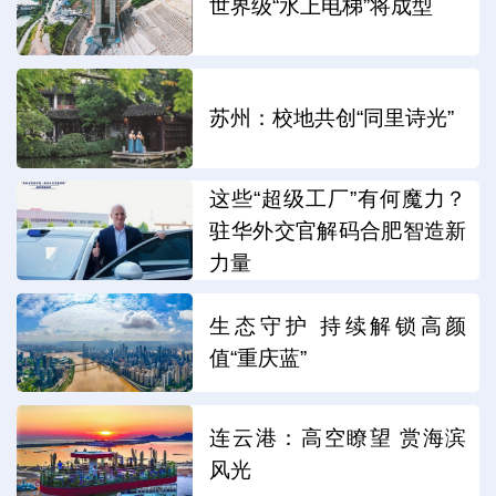
世界级“水上电梯”将成型
苏州：校地共创“同里诗光”
这些“超级工厂”有何魔力？
驻华外交官解码合肥智造新
力量
生态守护 持续解锁高颜
值“重庆蓝”
连云港：高空瞭望 赏海滨
风光