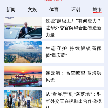
新闻
文娱
体育
环创
城市
这些“超级工厂”有何魔力？
驻华外交官解码合肥智造新
力量
生态守护 持续解锁高颜
值“重庆蓝”
连云港：高空瞭望 赏海滨
风光
从“看展厅”到“谈落地”：驻
华外交官在皖抛出合作橄榄