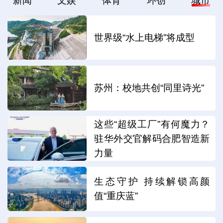
新闻
文娱
体育
环创
城市
世界级“水上电梯”将成型
苏州：校地共创“同里诗光”
这些“超级工厂”有何魔力？
驻华外交官解码合肥智造新
力量
生态守护 持续解锁高颜
值“重庆蓝”