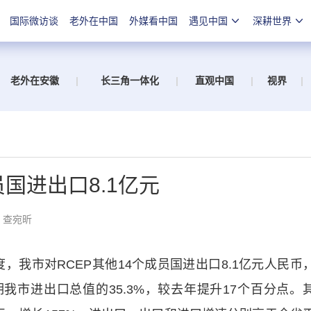
国际微访谈
老外在中国
外媒看中国
遇见中国
深耕世界
老外在安徽
|
长三角一体化
|
直观中国
|
视界
|
国进出口8.1亿元
：查宛昕
我市对RCEP其他14个成员国进出口8.1亿元人民币
期我市进出口总值的35.3%，较去年提升17个百分点。