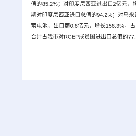
值的85.2%；对印度尼西亚进出口2亿元，
期对印度尼西亚进口总值的94.2%；对马来
蓄电池，出口额0.8亿元，增长158.3%
合计占我市对RCEP成员国进出口总值的77.