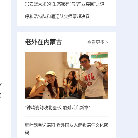
兴安盟大米的“生态密码”与“产业突围”之道
呼和浩特队和通辽队会师蒙超决赛
老外在内蒙古
查看更多 >
7
口
“钟鸣瓷韵映北疆·交融对话启新章”
、
粽叶飘香迎端阳 看外国友人解锁端午文化密
码
。