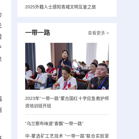
2025外籍人士感知青城文明互鉴之旅
为
关
一带一路
查看更多 >
增
产
来
，
幅
2023年“一带一路”蒙古国红十字应急救护师
资培训班开班
缩
“乌兰察布味道”香飘“一带一路”
中-蒙选矿工艺技术 “一带一路”联合实验室
班