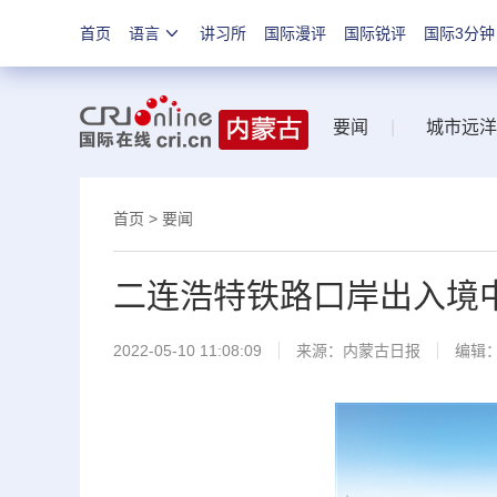
首页
语言
讲习所
国际漫评
国际锐评
国际3分钟
要闻
|
城市远洋
首页
>
要闻
二连浩特铁路口岸出入境中
2022-05-10 11:08:09
来源：
内蒙古日报
编辑