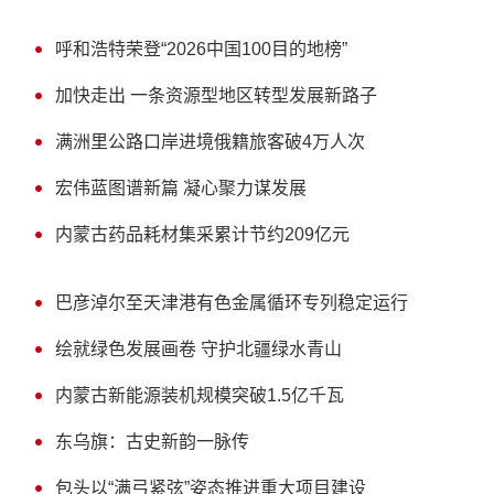
呼和浩特荣登“2026中国100目的地榜”
加快走出 一条资源型地区转型发展新路子
满洲里公路口岸进境俄籍旅客破4万人次
宏伟蓝图谱新篇 凝心聚力谋发展
内蒙古药品耗材集采累计节约209亿元
巴彦淖尔至天津港有色金属循环专列稳定运行
绘就绿色发展画卷 守护北疆绿水青山
内蒙古新能源装机规模突破1.5亿千瓦
东乌旗：古史新韵一脉传
包头以“满弓紧弦”姿态推进重大项目建设