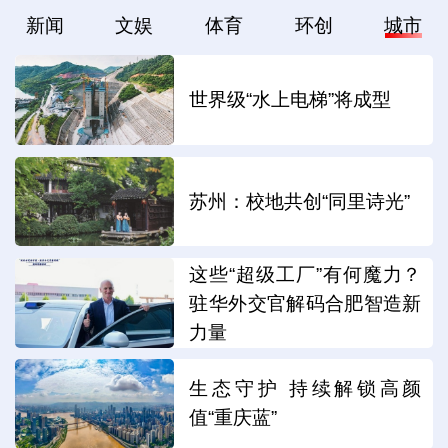
新闻
文娱
体育
环创
城市
世界级“水上电梯”将成型
苏州：校地共创“同里诗光”
这些“超级工厂”有何魔力？
驻华外交官解码合肥智造新
力量
生态守护 持续解锁高颜
值“重庆蓝”