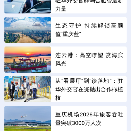
驻华外交官解码合肥智造新
力量
生态守护 持续解锁高颜
值“重庆蓝”
连云港：高空瞭望 赏海滨
风光
从“看展厅”到“谈落地”：驻
华外交官在皖抛出合作橄榄
枝
重庆机场2026年旅客吞吐
量突破3000万人次