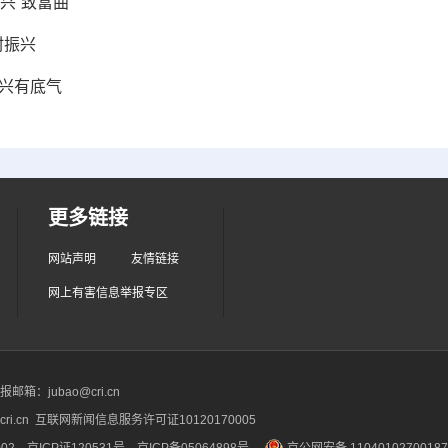
“致富曲”
村振兴
振兴有底气
更多链接
网站声明
友情链接
网上有害信息举报专区
箱：jubao@cri.cn
ri.cn 互联网新闻信息服务许可证10120170005