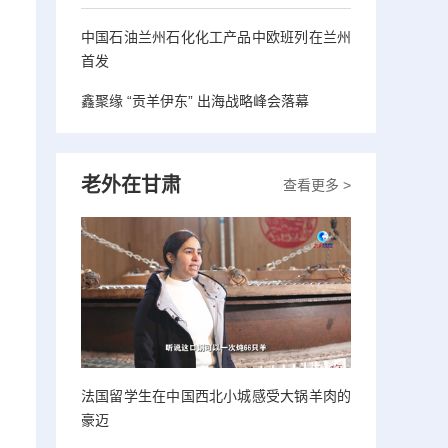
中国石油兰州石化化工产品中欧班列在兰州
首发
鑫聚缘 “贡羊伊东” 出海战略峰会落幕
老外在甘肃
查看更多 >
法国留学生在中国西北小城感受大锅羊肉的
豪迈