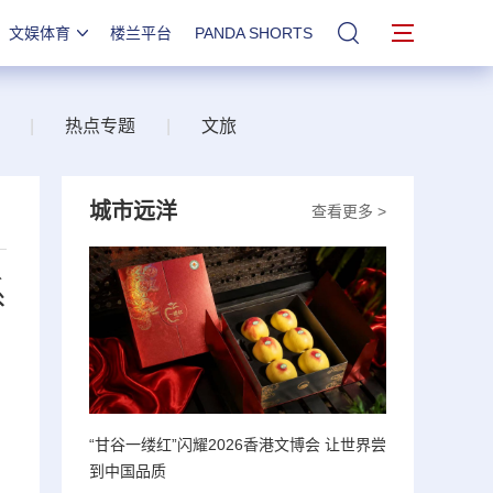
文娱体育
楼兰平台
PANDA SHORTS
站内搜索
|
热点专题
|
文旅
城市远洋
查看更多 >
系
“甘谷一缕红”闪耀2026香港文博会 让世界尝
到中国品质