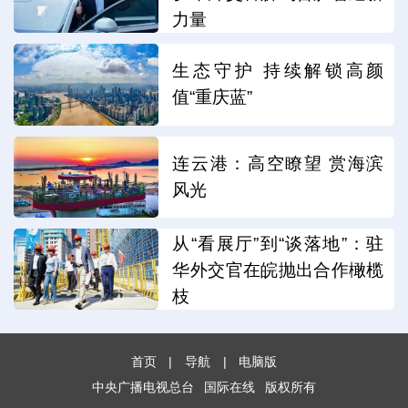
力量
生态守护 持续解锁高颜
值“重庆蓝”
连云港：高空瞭望 赏海滨
风光
从“看展厅”到“谈落地”：驻
华外交官在皖抛出合作橄榄
枝
首页
|
导航
|
电脑版
中央广播电视总台
国际在线
版权所有