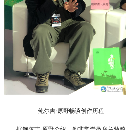
鲍尔吉·原野畅谈创作历程
据鲍尔吉·原野介绍，他非常崇敬乌兰牧骑