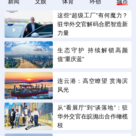
新闻
文娱
体育
环创
城市
这些“超级工厂”有何魔力？
驻华外交官解码合肥智造新
力量
生态守护 持续解锁高颜
值“重庆蓝”
连云港：高空瞭望 赏海滨
风光
从“看展厅”到“谈落地”：驻
华外交官在皖抛出合作橄榄
枝