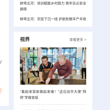
蚌埠五河：培训赋能乡村厨力 筑牢舌尖安全
屏障
蚌埠五河：农技下沉一线 护航秋粮丰产丰收
视界
查看更多 >
/
“看起来容易做起来难！”这位驻华大使“拜
师”学做宣纸