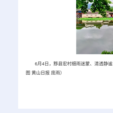
6月4日，黟县宏村细雨迷蒙、清透静谧，
图 黄山日报 庞雨）