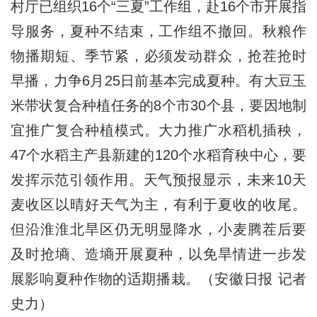
村厅已组织16个“三夏”工作组，赴16个市开展指
导服务，夏种不结束，工作组不撤回。秋粮作
物播期短、季节紧，必须发动群众，抢茬抢时
早播，力争6月25日前基本完成夏种。有大豆玉
米带状复合种植任务的8个市30个县，要因地制
宜推广复合种植模式。大力推广水稻机插秧，
47个水稻主产县新建的120个水稻育秧中心，要
发挥示范引领作用。天气预报显示，未来10天
麦收区以晴好天气为主，有利于夏收的收尾。
但沿淮淮北旱区仍无明显降水，小麦腾茬后要
及时抢墒、造墒开展夏种，以免旱情进一步发
展影响夏种作物的适期播栽。（安徽日报 记者
史力）