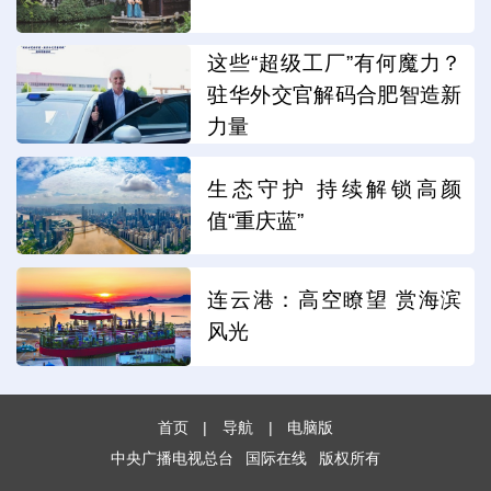
这些“超级工厂”有何魔力？
驻华外交官解码合肥智造新
力量
生态守护 持续解锁高颜
值“重庆蓝”
连云港：高空瞭望 赏海滨
风光
首页
|
导航
|
电脑版
中央广播电视总台
国际在线
版权所有