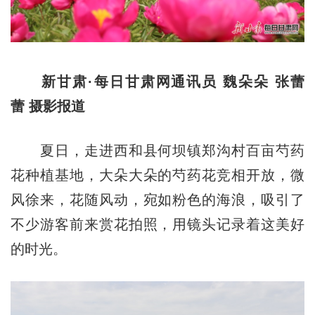
新甘肃·每日甘肃网通讯员 魏朵朵 张蕾
蕾 摄影报道
夏日，走进西和县何坝镇郑沟村百亩芍药
花种植基地，大朵大朵的芍药花竞相开放，微
风徐来，花随风动，宛如粉色的海浪，吸引了
不少游客前来赏花拍照，用镜头记录着这美好
的时光。