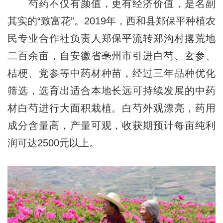
芍药不仅有颜值，更有经济价值，是名副
其实的“致富花”。2019年，西和县郑保平种植农
民专业合作社负责人郑保平流转郑沟村撂荒地
二百余亩，自安徽省亳州市引进白芍、玄参、
桔梗、党参等中药材种苗，经过三年品种优化
筛选，选育出适合本地长远可持续发展的中药
材白芍进行大面积栽植。白芍外观漂亮，药用
成分含量高，产量可观，收获期预计每亩纯利
润可达2500元以上。