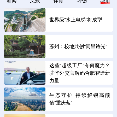
新闻
文娱
体育
环创
城市
世界级“水上电梯”将成型
苏州：校地共创“同里诗光”
这些“超级工厂”有何魔力？
驻华外交官解码合肥智造新
力量
生态守护 持续解锁高颜
值“重庆蓝”