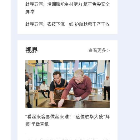
蚌埠五河：培训赋能乡村厨力 筑牢舌尖安全
屏障
蚌埠五河：农技下沉一线 护航秋粮丰产丰收
视界
查看更多 >
“看起来容易做起来难！”这位驻华大使“拜
师”学做宣纸