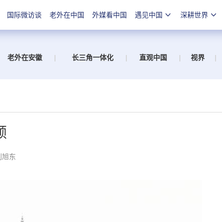
国际微访谈
老外在中国
外媒看中国
遇见中国
深耕世界
老外在安徽
|
长三角一体化
|
直观中国
|
视界
|
颜
刘旭东