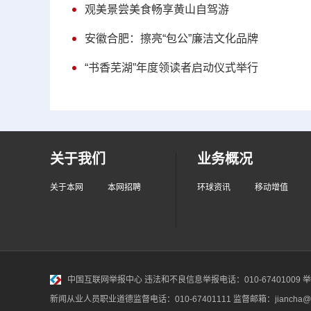
观美景尝美食畅享黄山自驾游
安徽合肥：擦亮“包公”廉洁文化品牌
“书香芜湖”年度领读者启动仪式举行
关于我们
业务概况
关于本网
本网招聘
环球资讯
移动增值
中国互联网举报中心
违法和不良信息举报电话：010-67401009 举报邮
新闻从业人员职业道德监督电话：010-67401111 监督邮箱：jiancha@c