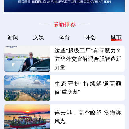
最新推荐
新闻
文娱
体育
环创
城市
这些“超级工厂”有何魔力？
驻华外交官解码合肥智造新
力量
生态守护 持续解锁高颜
值“重庆蓝”
连云港：高空瞭望 赏海滨
风光