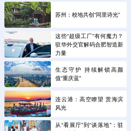
苏州：校地共创“同里诗光”
这些“超级工厂”有何魔力？
驻华外交官解码合肥智造新
力量
生态守护 持续解锁高颜
值“重庆蓝”
连云港：高空瞭望 赏海滨
风光
从“看展厅”到“谈落地”：驻