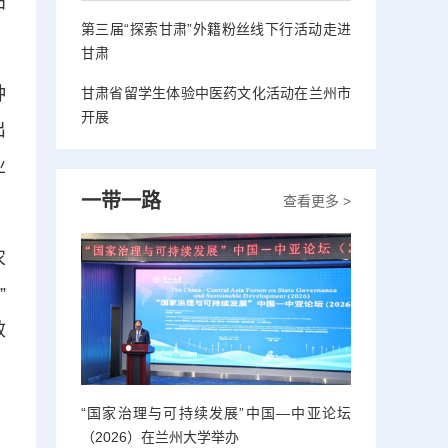
田
第三届“探索甘肃”外籍粉丝线下行活动走进
甘肃
种
甘肃省留学生体验中医药文化活动在兰州市
开展
出
业
一带一路
查看更多 >
农
”
效
“国家治理与可持续发展”中国—中亚论坛
（2026）在兰州大学举办