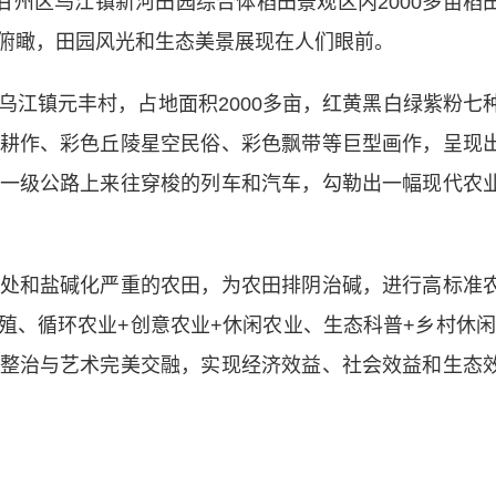
州区乌江镇新河田园综合体稻田景观区内2000多亩稻
俯瞰，田园风光和生态美景展现在人们眼前。
镇元丰村，占地面积2000多亩，红黄黑白绿紫粉七
耕作、彩色丘陵星空民俗、彩色飘带等巨型画作，呈现
一级公路上来往穿梭的列车和汽车，勾勒出一幅现代农
和盐碱化严重的农田，为农田排阴治碱，进行高标准
殖、循环农业+创意农业+休闲农业、生态科普+乡村休闲
整治与艺术完美交融，实现经济效益、社会效益和生态