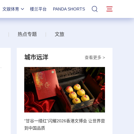
文娱体育
楼兰平台
PANDA SHORTS
站内搜索
|
热点专题
|
文旅
城市远洋
查看更多 >
“甘谷一缕红”闪耀2026香港文博会 让世界尝
到中国品质