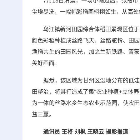
7月13日清晨，一场小雨过后，张掖市甘
尘埃尽洗，一幅幅彩稻画栩栩如生，从高处
乌江镇新河田园综合体稻田景观区位于乌江
颜色彩稻种植成丝路飞天、丝路驼铃、田园
渔稻共生的田园风光，加之兰新铁路、青蒙
美好画面。
据悉，该区域为甘州区湿地分布的低洼处
田整治，将其打造成了集“农业种植+立体养
为一体的丝路水乡生态农业示范园，使农田
益三赢。
通讯员 王将 刘枫 王晓云 摄影报道