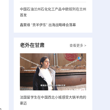
中国石油兰州石化化工产品中欧班列在兰州
首发
鑫聚缘 “贡羊伊东” 出海战略峰会落幕
老外在甘肃
查看更多 >
法国留学生在中国西北小城感受大锅羊肉的
豪迈