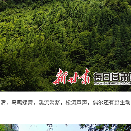
，鸟鸣蝶舞，溪流潺潺，松涛声声，偶尔还有野生动