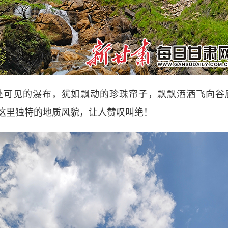
见的瀑布，犹如飘动的珍珠帘子，飘飘洒洒飞向谷
这里独特的地质风貌，让人赞叹叫绝！