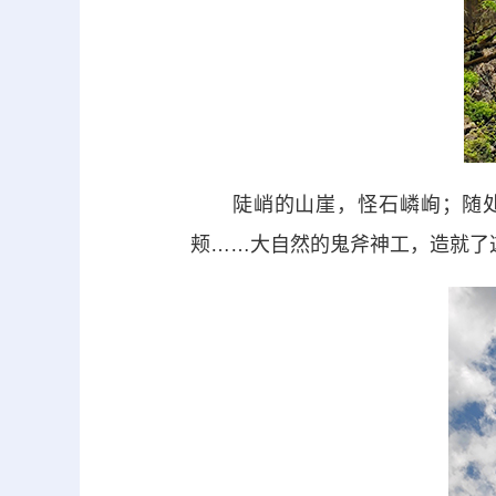
陡峭的山崖，怪石嶙峋；随处可
颊……大自然的鬼斧神工，造就了