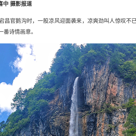
喜中 摄影报道
昌官鹅沟时，一股凉风迎面袭来，凉爽劲叫人惊叹不已
一番诗情画意。