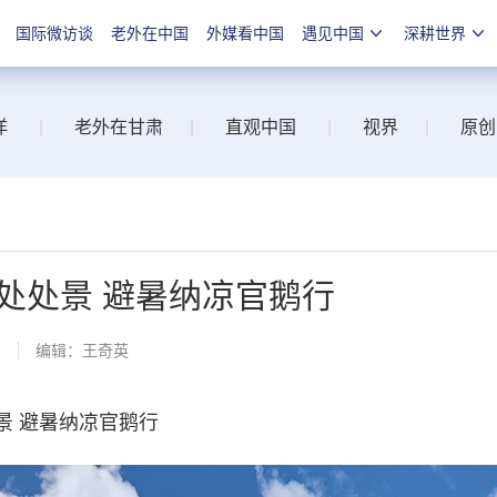
国际微访谈
老外在中国
外媒看中国
遇见中国
深耕世界
洋
|
老外在甘肃
|
直观中国
|
视界
|
原创
处处景 避暑纳凉官鹅行
网
编辑：王奇英
 避暑纳凉官鹅行