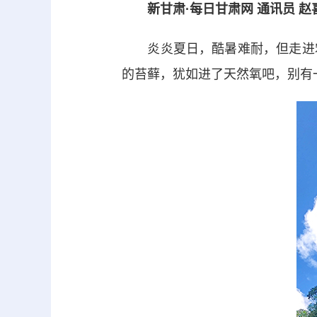
新甘肃·每日甘肃网 通讯员 赵
炎炎夏日，酷暑难耐，但走进宕
的苔藓，犹如进了天然氧吧，别有