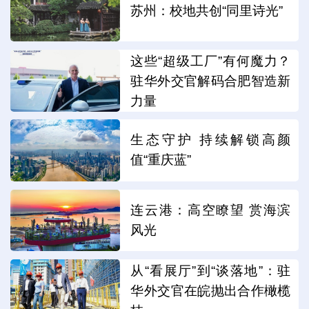
苏州：校地共创“同里诗光”
这些“超级工厂”有何魔力？
驻华外交官解码合肥智造新
力量
生态守护 持续解锁高颜
值“重庆蓝”
连云港：高空瞭望 赏海滨
风光
从“看展厅”到“谈落地”：驻
华外交官在皖抛出合作橄榄