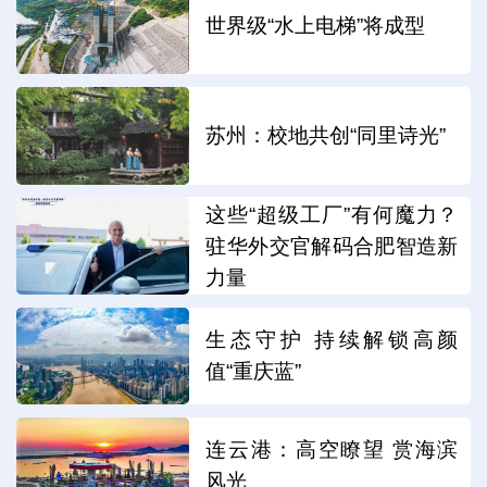
世界级“水上电梯”将成型
苏州：校地共创“同里诗光”
这些“超级工厂”有何魔力？
驻华外交官解码合肥智造新
力量
生态守护 持续解锁高颜
值“重庆蓝”
连云港：高空瞭望 赏海滨
风光