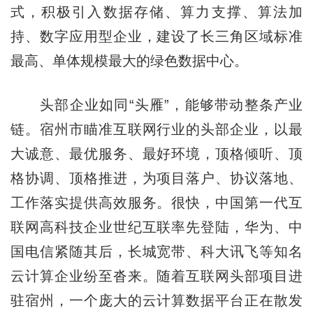
式，积极引入数据存储、算力支撑、算法加
持、数字应用型企业，建设了长三角区域标准
最高、单体规模最大的绿色数据中心。
头部企业如同“头雁”，能够带动整条产业
链。宿州市瞄准互联网行业的头部企业，以最
大诚意、最优服务、最好环境，顶格倾听、顶
格协调、顶格推进，为项目落户、协议落地、
工作落实提供高效服务。很快，中国第一代互
联网高科技企业世纪互联率先登陆，华为、中
国电信紧随其后，长城宽带、科大讯飞等知名
云计算企业纷至沓来。随着互联网头部项目进
驻宿州，一个庞大的云计算数据平台正在散发