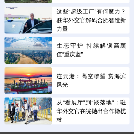
这些“超级工厂”有何魔力？
驻华外交官解码合肥智造新
力量
生态守护 持续解锁高颜
值“重庆蓝”
连云港：高空瞭望 赏海滨
风光
从“看展厅”到“谈落地”：驻
华外交官在皖抛出合作橄榄
枝