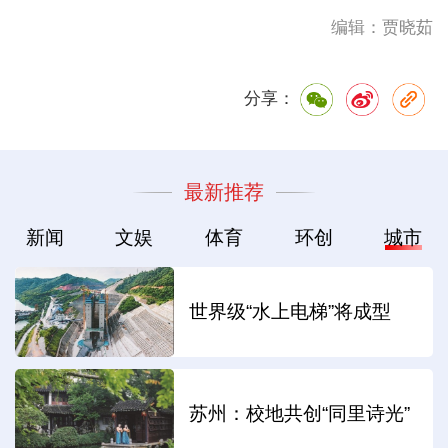
编辑：贾晓茹
分享：
最新推荐
新闻
文娱
体育
环创
城市
世界级“水上电梯”将成型
苏州：校地共创“同里诗光”