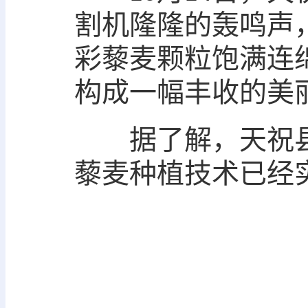
割机隆隆的轰鸣声
彩藜麦颗粒饱满连
构成一幅丰收的美
据了解，天祝县从2
藜麦种植技术已经